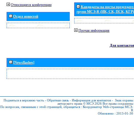
Относящиеся конференции
Кандидаты на посты председател
групп МСЭ-R (ИК, СК, ПСК, КГР)
Отдел новостей
Прочая информация
Для контакто
[Newsflashes]
Подняться в верхнюю часть
-
Обратная связь
-
Информация для контактов
-
Знак охраны
авторского права © МСЭ 2026
Все права сохранены
По вопросам, связанным с этой страницей, обращаться :
Координатор Web-страницы МСЭ-
R
Обновлено : 2013-01-30