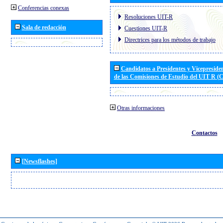
Conferencias conexas
Resoluciones UIT-R
Sala de redacción
Cuestiones UIT-R
Directrices para los métodos de trabajo
Candidatos a Presidentes y Vicepreside
de las Comisiones de Estudio del UIT R 
Otras informaciones
Contactos
[Newsflashes]