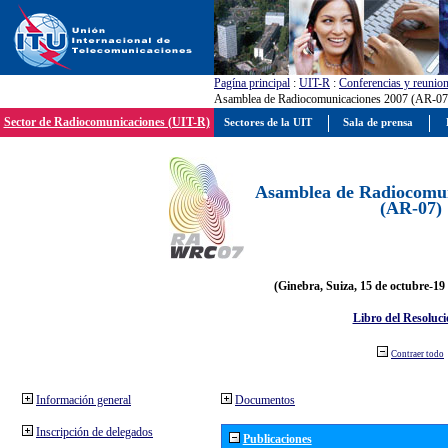
Pagína principal
:
UIT-R
:
Conferencias y reunio
Asamblea de Radiocomunicaciones 2007 (AR-07
Sector de Radiocomunicaciones (UIT-R)
Sectores de la UIT
Sala de prensa
Asamblea de Radiocomun
(AR-07)
(Ginebra, Suiza, 15 de octubre-19
Libro del Resoluci
Contraer todo
Información general
Documentos
Inscripción de delegados
Publicaciones