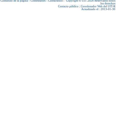
Comienzo de la página
-
Comentarios
-
Contáctenos
-
Copyright © UIT 2026
Reservados todos
los derechos
Contacto público :
Coordenador Web del UIT-R
Actualizado el : 2013-01-30