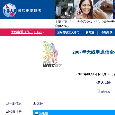
主页
:
ITU-R
； :
大会和会议
; :
RA
: 2007
会(RA-07)
无线电通信部门(ITU-R)
国际电联三大部门
新闻室
各项活动
2007年无线电通信全会(
(2007年10月15日-10月19日
«决议汇编»
全部收缩
一般信息
文件
代表注册
出版物