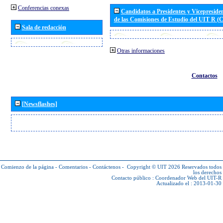
Conferencias conexas
Candidatos a Presidentes y Vicepreside
de las Comisiones de Estudio del UIT R 
Sala de redacción
Otras informaciones
Contactos
[Newsflashes]
Comienzo de la página
-
Comentarios
-
Contáctenos
-
Copyright © UIT 2026
Reservados todos
los derechos
Contacto público :
Coordenador Web del UIT-R
Actualizado el : 2013-01-30