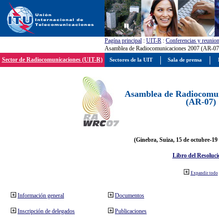
Pagína principal
:
UIT-R
:
Conferencias y reunio
Asamblea de Radiocomunicaciones 2007 (AR-07
Sector de Radiocomunicaciones (UIT-R)
Sectores de la UIT
Sala de prensa
Asamblea de Radiocomun
(AR-07)
(Ginebra, Suiza, 15 de octubre-19
Libro del Resoluci
Expandir todo
Información general
Documentos
Inscripción de delegados
Publicaciones