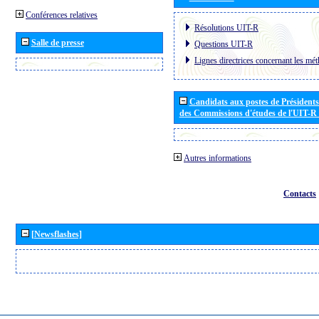
Conférences relatives
Résolutions UIT-R
Salle de presse
Questions UIT-R
Lignes directrices concernant les mét
Candidats aux postes de Présidents 
des Commissions d'études de l'UIT-R
Autres informations
Contacts
[Newsflashes]