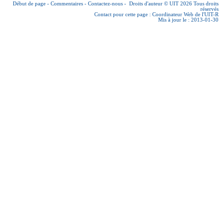
Début de page
-
Commentaires
-
Contactez-nous
-
Droits d'auteur © UIT 2026
Tous droits
réservés
Contact pour cette page :
Coordinateur Web de l'UIT-R
Mis à jour le : 2013-01-30