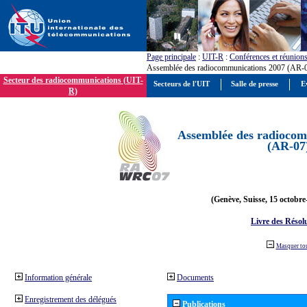
Page principale
:
UIT-R
:
Conférences et réunion
Assemblée des radiocommunications 2007 (AR-
Secteur des radiocommunications (UIT-
Secteurs de l'UIT
Salle de presse
E
R)
Assemblée des radiocom
(AR-07
(Genève, Suisse, 15 octobre
Livre des Résol
Masquer to
Information générale
Documents
Enregistrement des délégués
Publications