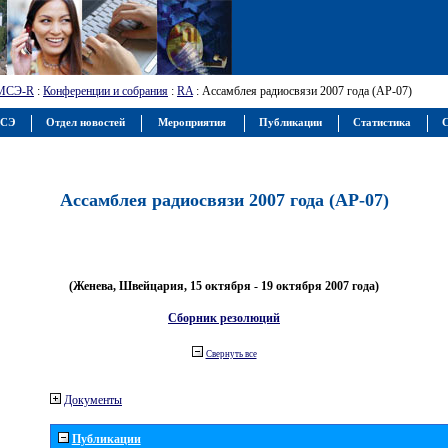
МСЭ-R
:
Конференции и собрания
:
RA
: Ассамблея радиосвязи 2007 года (АР-07)
МСЭ
Отдел новостей
Мероприятия
Публикации
Статистика
С
Ассамблея радиосвязи 2007 года (АР-07)
(Женева, Швейцария, 15 октября - 19 октября 2007 года)
Сборник резолюций
Свернуть все
Документы
Публикации