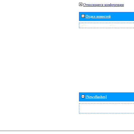
Относящиеся конференции
Отдел новостей
[Newsflashes]