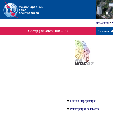
Домашний
:
Сектор радиосвязи (МСЭ-R)
Секторы 
Общая информация
Регистрация делегатов