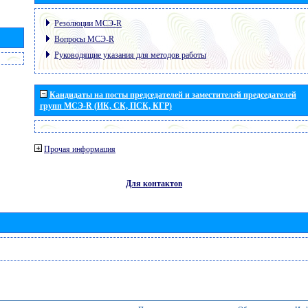
Резолюции МСЭ-R
Вопросы МСЭ-R
Руководящие указания для методов работы
Кандидаты на посты председателей и заместителей председателей
групп МСЭ-R (ИК, СК, ПСК, КГР)
Прочая информация
Для контактов