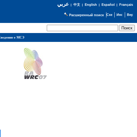
عربي
English
Español
Français
|
中文
|
|
|
Расширенный поиск
ведения о МСЭ