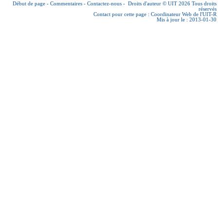
Début de page
-
Commentaires
-
Contactez-nous
-
Droits d'auteur © UIT 2026
Tous droits
réservés
Contact pour cette page :
Coordinateur Web de l'UIT-R
Mis à jour le : 2013-01-30