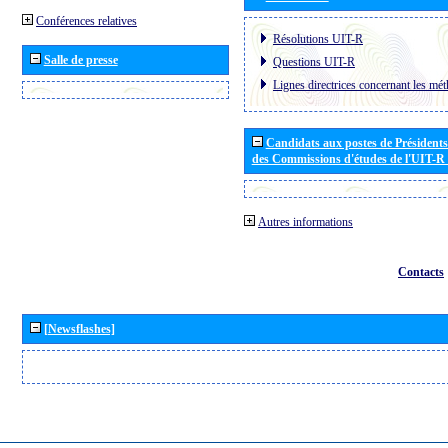
Conférences relatives
Résolutions UIT-R
Salle de presse
Questions UIT-R
Lignes directrices concernant les mét
Candidats aux postes de Présidents 
des Commissions d'études de l'UIT-R
Autres informations
Contacts
[Newsflashes]