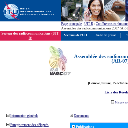
Page principale
:
UIT-R
:
Conférences et réunion
Assemblée des radiocommunications 2007 (AR-
Secteur des radiocommunications (UIT-
Secteurs de l'UIT
Salle de presse
E
R)
Assemblée des radiocom
(AR-07
(Genève, Suisse, 15 octobre
Livre des Résol
Masquer to
Information générale
Documents
Enregistrement des délégués
Publications