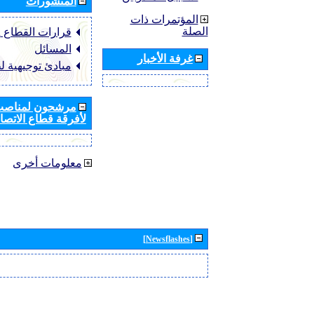
المنشورات
المؤتمرات ذات
الصلة
قرارات القطاع ‏ITU-R
المسائل
غرفة الأخبار
مبادئ توجيهية ل
مرشحون لمناصب 
لأفرقة قطاع الاتصال
معلومات أخرى
[Newsflashes]