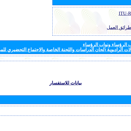
طرائق العمل
الرؤساء ونواب الرؤساء
ات الراديوية (لجان الدراسات واللجنة الخاصة والاجتماع التحضيري للمؤ
بيانات للاستفسار