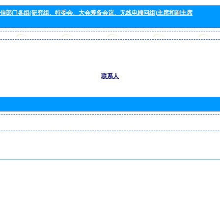
信部门各组(研究组、特委会、大会筹备会议、无线电顾问组)主席和副主席
联系人