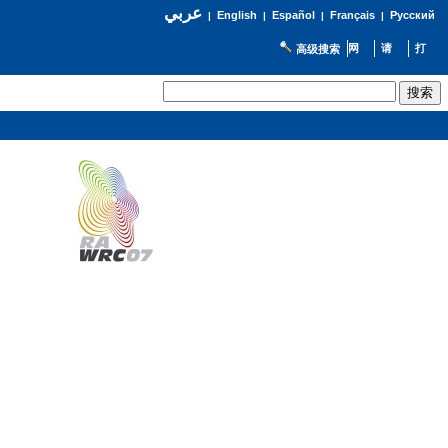
عربي
English
Español
Français
Русский
|
|
|
|
高级搜索