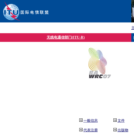
无线电通信部门(ITU-R)
一般信息
文件
代表注册
出版物