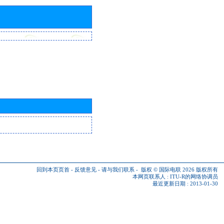
回到本页页首
-
反馈意见
-
请与我们联系
-
版权 © 国际电联 2026
版权所有
本网页联系人 :
ITU-R的网络协调员
最近更新日期 : 2013-01-30