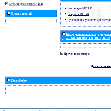
Относящиеся конференции
Резолюции МСЭ-R
Отдел новостей
Вопросы МСЭ-R
Руководящие указания для метод
Кандидаты на посты председател
групп МСЭ-R (ИК, СК, ПСК, КГР)
Прочая информация
Для контакто
[Newsflashes]