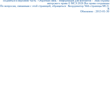
Подняться в верхнюю часть
-
Обратная связь
-
Информация для контактов
-
Знак охраны
авторского права © МСЭ 2026
Все права сохранены
По вопросам, связанным с этой страницей, обращаться :
Координатор Web-страницы МСЭ-
R
Обновлено : 2013-01-30