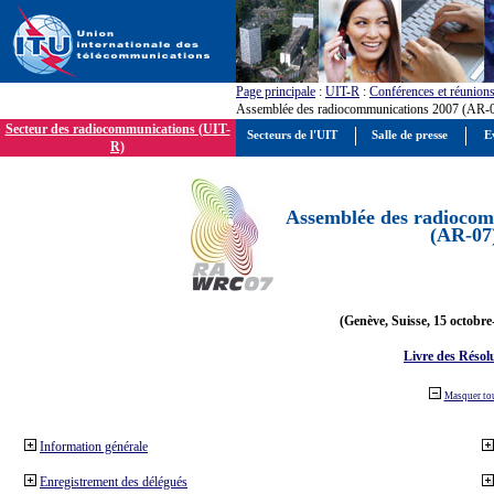
Page principale
:
UIT-R
:
Conférences et réunion
Assemblée des radiocommunications 2007 (AR-
Secteur des radiocommunications (UIT-
Secteurs de l'UIT
Salle de presse
E
R)
Assemblée des radiocom
(AR-07
(Genève, Suisse, 15 octobre
Livre des Résol
Masquer to
Information générale
Enregistrement des délégués