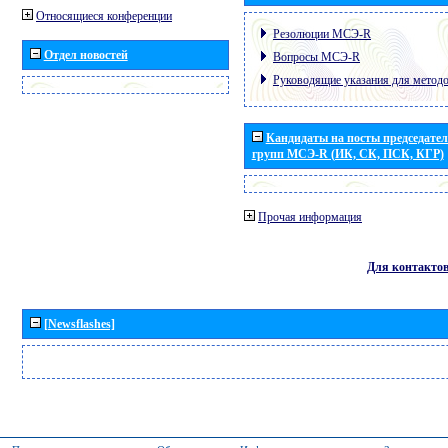
Относящиеся конференции
Резолюции МСЭ-R
Отдел новостей
Вопросы МСЭ-R
Руководящие указания для метод
Кандидаты на посты председател
групп МСЭ-R (ИК, СК, ПСК, КГР)
Прочая информация
Для контакто
[Newsflashes]