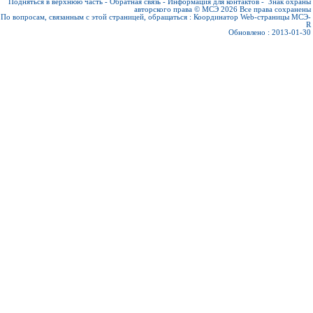
Подняться в верхнюю часть
-
Обратная связь
-
Информация для контактов
-
Знак охраны
авторского права © МСЭ 2026
Все права сохранены
По вопросам, связанным с этой страницей, обращаться :
Координатор Web-страницы МСЭ-
R
Обновлено : 2013-01-30