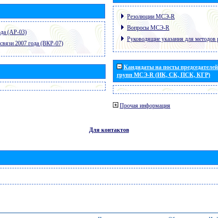
Резолюции МСЭ-R
Вопросы МСЭ-R
да (АР-03)
Руководящие указания для методов 
связи 2007 года (ВКР-07)
Кандидаты на посты председателей 
групп МСЭ-R (ИК, СК, ПСК, КГР)
Прочая информация
Для контактов