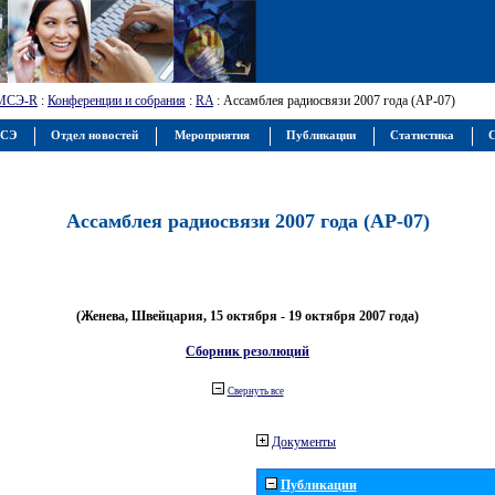
МСЭ-R
:
Конференции и собрания
:
RA
: Ассамблея радиосвязи 2007 года (АР-07)
МСЭ
Отдел новостей
Мероприятия
Публикации
Статистика
С
Ассамблея радиосвязи 2007 года (АР-07)
(Женева, Швейцария, 15 октября - 19 октября 2007 года)
Сборник резолюций
Свернуть все
Документы
Публикации