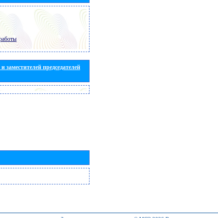
работы
и заместителей председателей