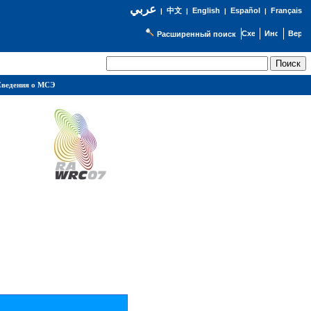
عربي
English
Español
Français
|
中文
|
|
|
Расширенный поиск
ведения о МСЭ