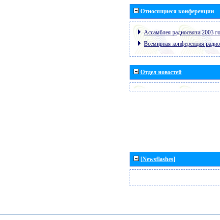
Относящиеся конференции
Ассамблея радиосвязи 2003 го
Всемирная конференция радио
Отдел новостей
[Newsflashes]