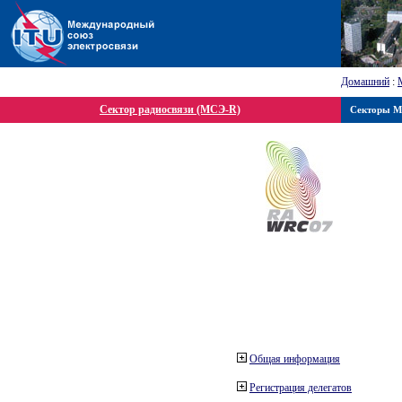
Домашний
:
Сектор радиосвязи (МСЭ-R)
Секторы 
Общая информация
Регистрация делегатов