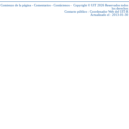
Comienzo de la página
-
Comentarios
-
Contáctenos
-
Copyright © UIT 2026
Reservados todos
los derechos
Contacto público :
Coordenador Web del UIT-R
Actualizado el : 2013-01-30