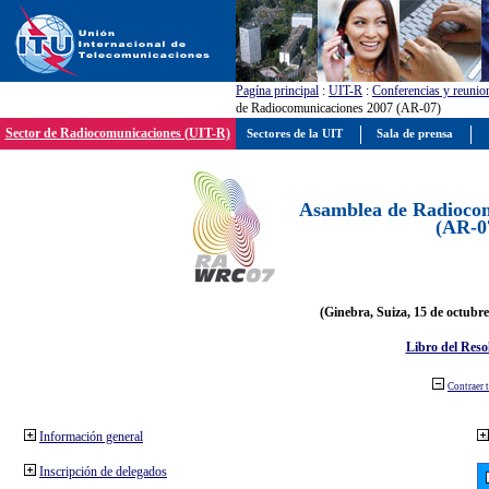
Pagína principal
:
UIT-R
:
Conferencias y reunio
de Radiocomunicaciones 2007 (AR-07)
Sector de Radiocomunicaciones (UIT-R)
Sectores de la UIT
Sala de prensa
Asamblea de Radiocom
(AR-0
(Ginebra, Suiza, 15 de octubre
Libro del Reso
Contraer 
Información general
Inscripción de delegados