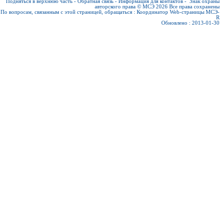
Подняться в верхнюю часть
-
Обратная связь
-
Информация для контактов
-
Знак охраны
авторского права © МСЭ 2026
Все права сохранены
По вопросам, связанным с этой страницей, обращаться :
Координатор Web-страницы МСЭ-
R
Обновлено : 2013-01-30