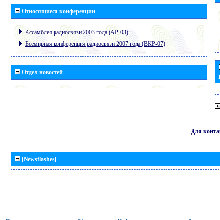
Относящиеся конференции
Ассамблея радиосвязи 2003 года (АР-03)
Всемирная конференция радиосвязи 2007 года (ВКР-07)
Отдел новостей
Для конта
[Newsflashes]