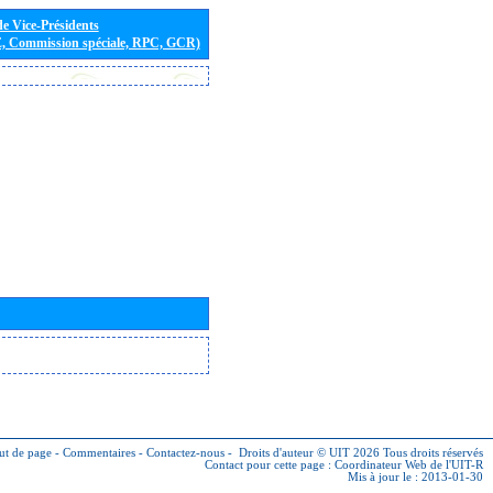
de Vice-Présidents
E, Commission spéciale, RPC, GCR)
ut de page
-
Commentaires
-
Contactez-nous
-
Droits d'auteur © UIT 2026
Tous droits réservés
Contact pour cette page :
Coordinateur Web de l'UIT-R
Mis à jour le : 2013-01-30