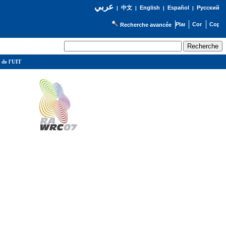
عربي
English
Español
Русский
|
中文
|
|
|
Recherche avancée
 de l'UIT