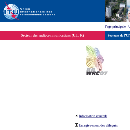
Page principale
:
Secteur des radiocommunications (UIT-R)
Secteurs de l'U
Information générale
Enregistrement des délégués