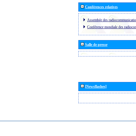
Conférences relatives
Assembée des radiocommunicati
Conférence mondiale des radioc
Salle de presse
[Newsflashes]