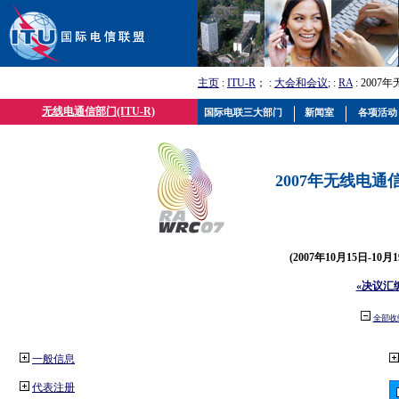
主页
:
ITU-R
； :
大会和会议
; :
RA
: 2007
无线电通信部门(ITU-R)
国际电联三大部门
新闻室
各项活动
2007年无线电通信
(2007年10月15日-10
«决议汇
全部收
一般信息
代表注册