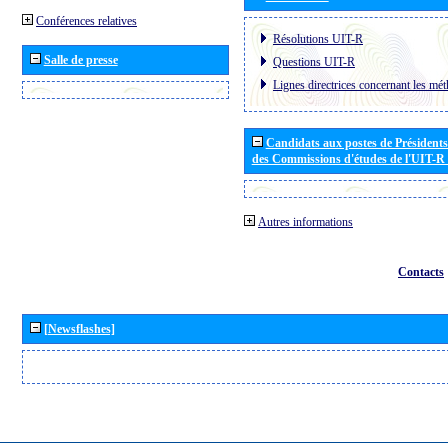
Conférences relatives
Résolutions UIT-R
Salle de presse
Questions UIT-R
Lignes directrices concernant les mét
Candidats aux postes de Présidents 
des Commissions d'études de l'UIT-R
Autres informations
Contacts
[Newsflashes]