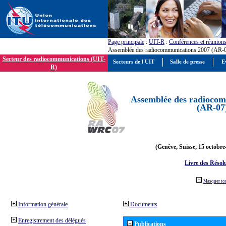
Page principale
:
UIT-R
:
Conférences et réunion
Assemblée des radiocommunications 2007 (AR-
Secteur des radiocommunications (UIT-
Secteurs de l'UIT
Salle de presse
E
R)
Assemblée des radiocom
(AR-07
(Genève, Suisse, 15 octobre
Livre des Résol
Masquer to
Information générale
Documents
Enregistrement des délégués
Publications