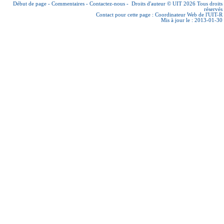
Début de page
-
Commentaires
-
Contactez-nous
-
Droits d'auteur © UIT 2026
Tous droits
réservés
Contact pour cette page :
Coordinateur Web de l'UIT-R
Mis à jour le : 2013-01-30