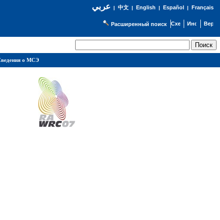
عربي
English
Español
Français
|
中文
|
|
|
Расширенный поиск
ведения о МСЭ