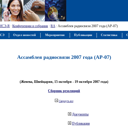
МСЭ-R
:
Конференции и собрания
:
RA
: Ассамблея радиосвязи 2007 года (АР-07)
МСЭ
Отдел новостей
Мероприятия
Публикации
Статистика
С
Ассамблея радиосвязи 2007 года (АР-07)
(Женева, Швейцария, 15 октября - 19 октября 2007 года)
Сборник резолюций
Свернуть все
Документы
Публикации