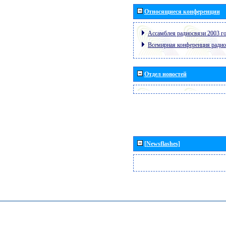
Относящиеся конференции
Ассамблея радиосвязи 2003 го
Всемирная конференция радио
Отдел новостей
[Newsflashes]