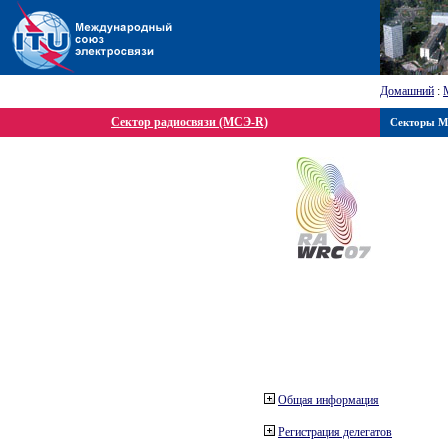
Домашний
:
Сектор радиосвязи (МСЭ-R)
Секторы 
Общая информация
Регистрация делегатов