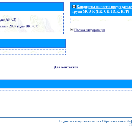
Кандидаты на посты председателей
групп МСЭ-R (ИК, СК, ПСК, КГР)
да (АР-03)
связи 2007 года (ВКР-07)
Прочая информация
Для контактов
Подняться в верхнюю часть
-
Обратная связь
-
Инф
П