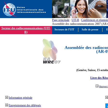
Page principale
:
UIT-R
:
Conférences et réunion
Assemblée des radiocommunications 2007 (AR-
Secteur des radiocommunications (UIT-
Secteurs de l'UIT
Salle de presse
E
R)
Assemblée des radioco
(AR-0
(Genève, Suisse, 15 octob
Livre des Réso
Masquer 
Information générale
Enregistrement des délégués