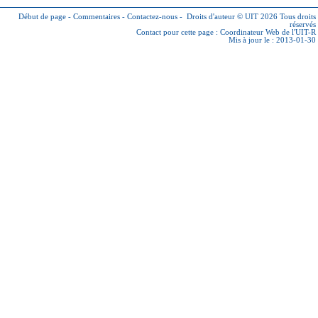
Début de page
-
Commentaires
-
Contactez-nous
-
Droits d'auteur © UIT 2026
Tous droits
réservés
Contact pour cette page :
Coordinateur Web de l'UIT-R
Mis à jour le : 2013-01-30