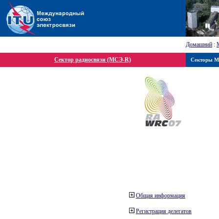
Домашний
:
Сектор радиосвязи (МСЭ-R)
Секторы 
Общая информация
Регистрация делегатов