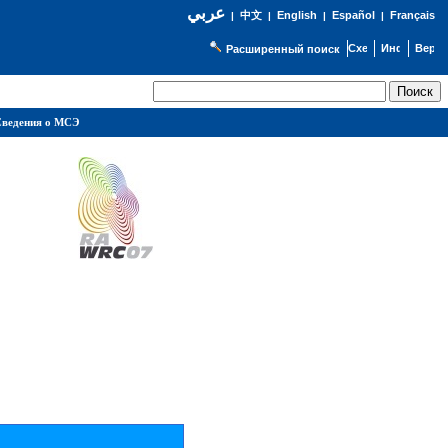
عربي
English
Español
Français
|
中文
|
|
|
Расширенный поиск
ведения о МСЭ