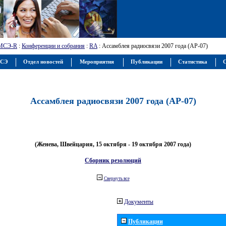
МСЭ-R
:
Конференции и собрания
:
RA
: Ассамблея радиосвязи 2007 года (АР-07)
МСЭ
Отдел новостей
Мероприятия
Публикации
Статистика
С
Ассамблея радиосвязи 2007 года (АР-07)
(Женева, Швейцария, 15 октября - 19 октября 2007 года)
Сборник резолюций
Свернуть все
Документы
Публикации