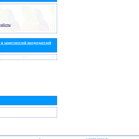
работы
и заместителей председателей