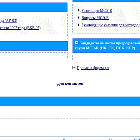
Резолюции МСЭ-R
Вопросы МСЭ-R
да (АР-03)
Руководящие указания для методов 
связи 2007 года (ВКР-07)
Кандидаты на посты председателей 
групп МСЭ-R (ИК, СК, ПСК, КГР)
Прочая информация
Для контактов