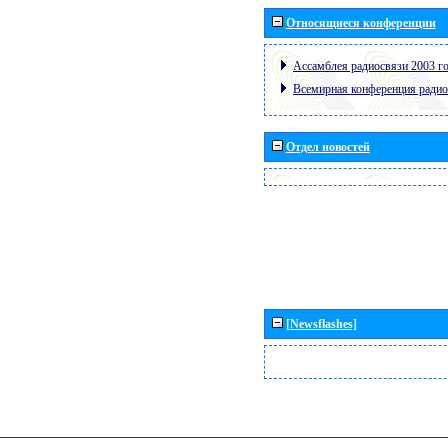
Относящиеся конференции
Ассамблея радиосвязи 2003 го
Всемирная конференция радио
Отдел новостей
[Newsflashes]