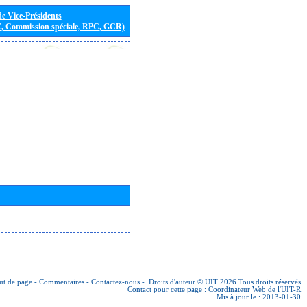
de Vice-Présidents
E, Commission spéciale, RPC, GCR)
ut de page
-
Commentaires
-
Contactez-nous
-
Droits d'auteur © UIT 2026
Tous droits réservés
Contact pour cette page :
Coordinateur Web de l'UIT-R
Mis à jour le : 2013-01-30