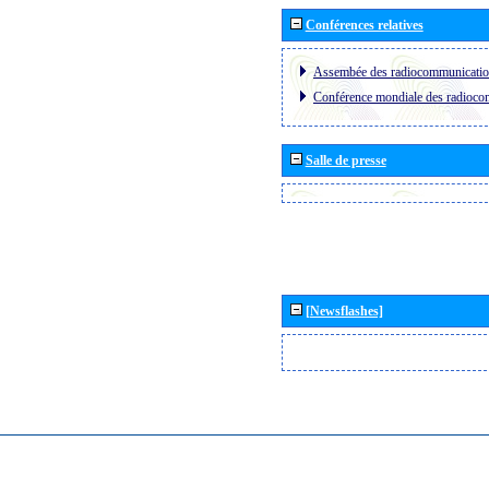
Conférences relatives
Assembée des radiocommunicati
Conférence mondiale des radioc
Salle de presse
[Newsflashes]