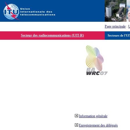
Page principale
:
Secteur des radiocommunications (UIT-R)
Secteurs de l'U
Information générale
Enregistrement des délégués