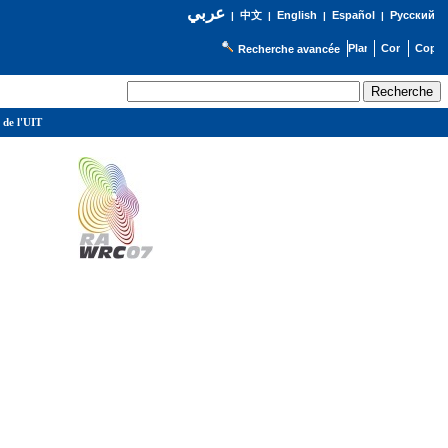
عربي
English
Español
Русский
|
中文
|
|
|
Recherche avancée
 de l'UIT