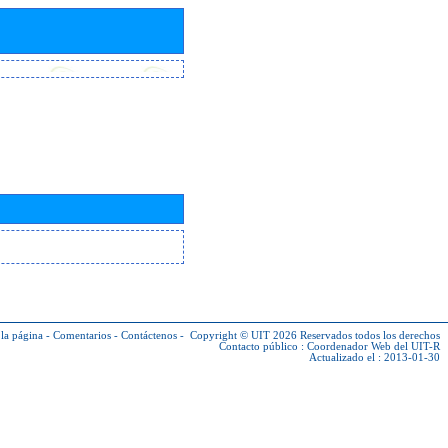
la página
-
Comentarios
-
Contáctenos
-
Copyright © UIT 2026
Reservados todos los derechos
Contacto público :
Coordenador Web del UIT-R
Actualizado el : 2013-01-30