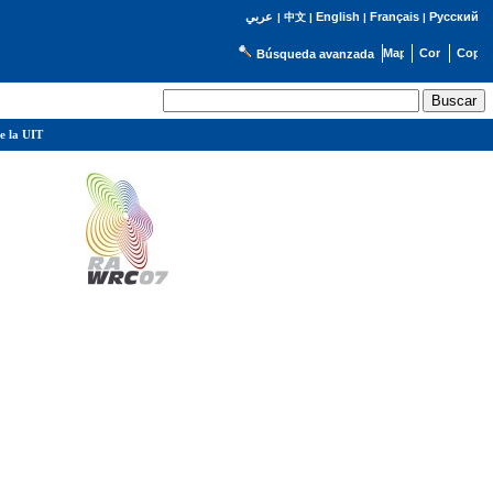
English
Français
Русский
عربي
|
中文
|
|
|
Búsqueda avanzada
e la UIT