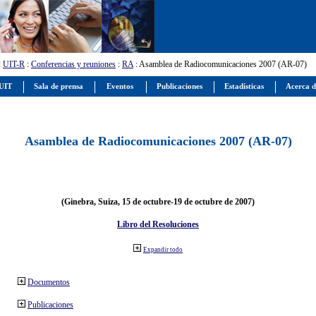
:
UIT-R
:
Conferencias y reuniones
:
RA
: Asamblea de Radiocomunicaciones 2007 (AR-07)
 UIT
Sala de prensa
Eventos
Publicaciones
Estadísticas
Acerca d
Asamblea de Radiocomunicaciones 2007 (AR-07)
(Ginebra, Suiza, 15 de octubre-19 de octubre de 2007)
Libro del Resoluciones
Expandir todo
Documentos
Publicaciones