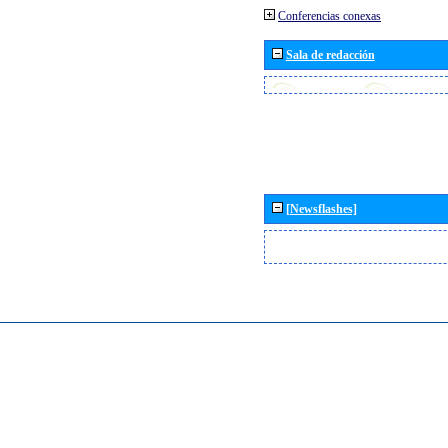
Conferencias conexas
Sala de redacción
[Newsflashes]