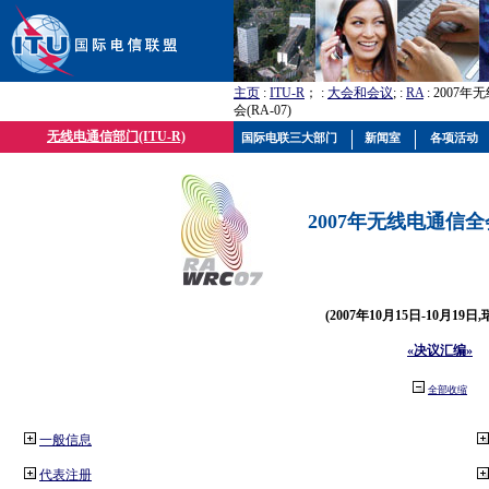
主页
:
ITU-R
； :
大会和会议
; :
RA
: 2007
会(RA-07)
无线电通信部门(ITU-R)
国际电联三大部门
新闻室
各项活动
2007年无线电通信全会(
(2007年10月15日-10月19日
«决议汇编»
全部收缩
一般信息
代表注册