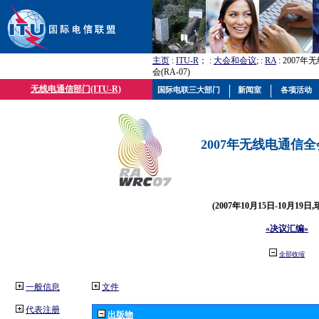
主页
:
ITU-R
； :
大会和会议
; :
RA
: 2007
会(RA-07)
无线电通信部门(ITU-R)
国际电联三大部门
新闻室
各项活动
2007年无线电通信全会(
(2007年10月15日-10月19日
«决议汇编»
全部收缩
一般信息
文件
代表注册
出版物