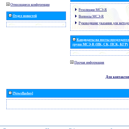
Относящиеся конференции
Резолюции МСЭ-R
Отдел новостей
Вопросы МСЭ-R
Руководящие указания для метод
Кандидаты на посты председател
групп МСЭ-R (ИК, СК, ПСК, КГР)
Прочая информация
Для контакто
[Newsflashes]