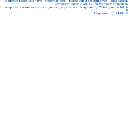
Подняться в верхнюю часть
-
Обратная связь
-
Информация для контактов
-
Знак охраны
авторского права © МСЭ 2026
Все права сохранены
По вопросам, связанным с этой страницей, обращаться :
Координатор Web-страницы МСЭ-
R
Обновлено : 2013-01-30