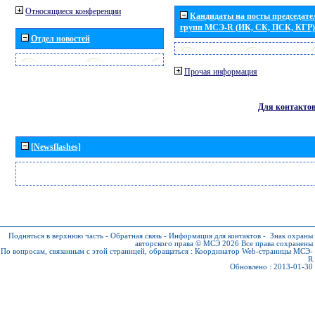
Относящиеся конференции
Кандидаты на посты председател
групп МСЭ-R (ИК, СК, ПСК, КГР)
Отдел новостей
Прочая информация
Для контакто
[Newsflashes]
Подняться в верхнюю часть
-
Обратная связь
-
Информация для контактов
-
Знак охраны
авторского права © МСЭ 2026
Все права сохранены
По вопросам, связанным с этой страницей, обращаться :
Координатор Web-страницы МСЭ-
R
Обновлено : 2013-01-30