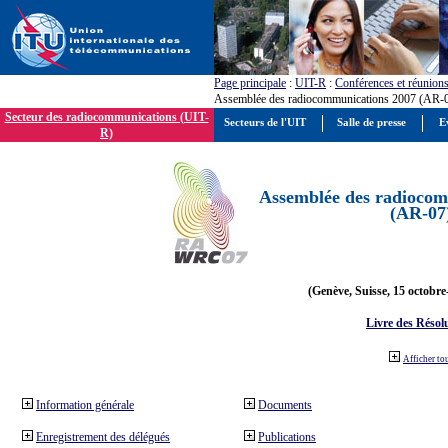
Page principale
:
UIT-R
:
Conférences et réunion
Assemblée des radiocommunications 2007 (AR-
Secteur des radiocommunications (UIT-
Secteurs de l'UIT
Salle de presse
E
R)
Assemblée des radiocom
(AR-07
(Genève, Suisse, 15 octobre
Livre des Résol
Afficher to
Information générale
Documents
Enregistrement des délégués
Publications