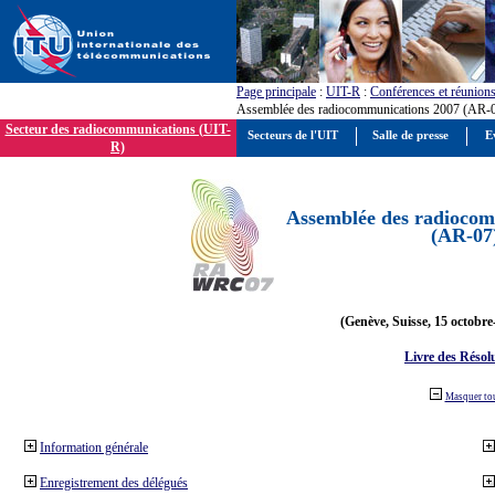
Page principale
:
UIT-R
:
Conférences et réunion
Assemblée des radiocommunications 2007 (AR-
Secteur des radiocommunications (UIT-
Secteurs de l'UIT
Salle de presse
E
R)
Assemblée des radiocom
(AR-07
(Genève, Suisse, 15 octobre
Livre des Résol
Masquer to
Information générale
Enregistrement des délégués