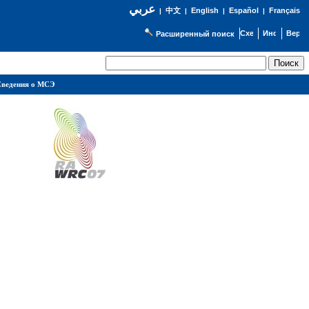
عربي
English
Español
Français
|
中文
|
|
|
Расширенный поиск
ведения о МСЭ