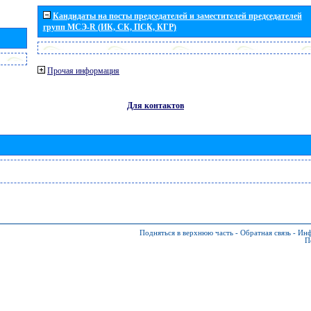
Кандидаты на посты председателей и заместителей председателей
групп МСЭ-R (ИК, СК, ПСК, КГР)
Прочая информация
Для контактов
Подняться в верхнюю часть
-
Обратная связь
-
Инф
П