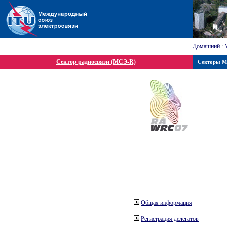
Домашний
:
Сектор радиосвязи (МСЭ-R)
Секторы 
Общая информация
Регистрация делегатов