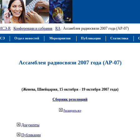
МСЭ-R
:
Конференции и собрания
:
RA
: Ассамблея радиосвязи 2007 года (АР-07)
МСЭ
Отдел новостей
Мероприятия
Публикации
Статистика
С
Ассамблея радиосвязи 2007 года (АР-07)
(Женева, Швейцария, 15 октября - 19 октября 2007 года)
Сборник резолюций
Расширить все
Документы
Публикации