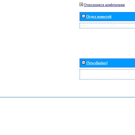
Относящиеся конференции
Отдел новостей
[Newsflashes]