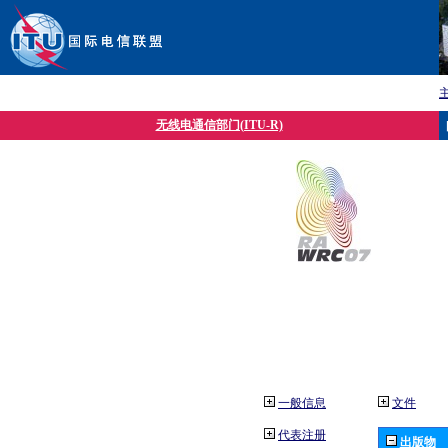
无线电通信部门(ITU-R)
一般信息
文件
代表注册
出版物