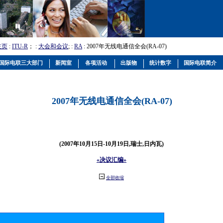
主页
:
ITU-R
； :
大会和会议
; :
RA
: 2007年无线电通信全会(RA-07)
国际电联三大部门
新闻室
各项活动
出版物
统计数字
国际电联简介
2007年无线电通信全会(RA-07)
(2007年10月15日-10月19日,瑞士,日内瓦)
«决议汇编»
全部收缩