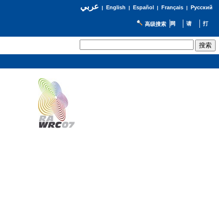
عربي
English
Español
Français
Русский
|
|
|
|
高级搜索