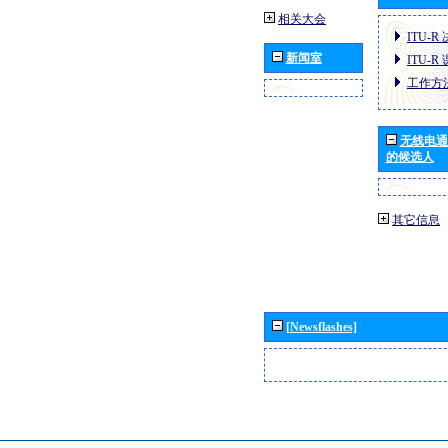
相关大会
ITU-R
新闻室
ITU-R
工作方
无线电通
的候选人
其它信息
[Newsflashes]