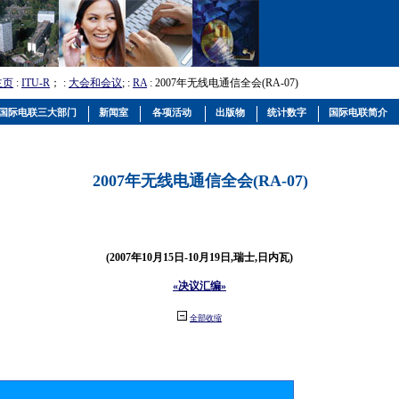
主页
:
ITU-R
； :
大会和会议
; :
RA
: 2007年无线电通信全会(RA-07)
国际电联三大部门
新闻室
各项活动
出版物
统计数字
国际电联简介
2007年无线电通信全会(RA-07)
(2007年10月15日-10月19日,瑞士,日内瓦)
«决议汇编»
全部收缩