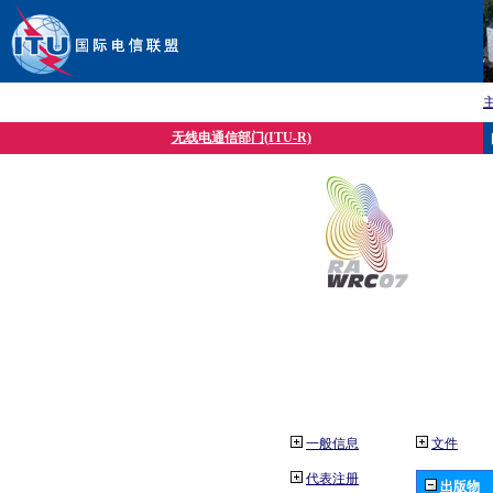
无线电通信部门(ITU-R)
一般信息
文件
代表注册
出版物