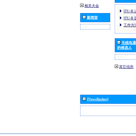
相关大会
ITU-R
新闻室
ITU-R
工作方
无线电通
的候选人
其它信息
[Newsflashes]