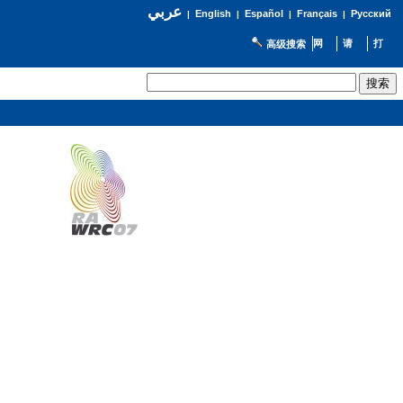
عربي
English
Español
Français
Русский
|
|
|
|
高级搜索