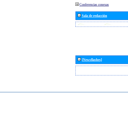
Conferencias conexas
Sala de redacción
[Newsflashes]