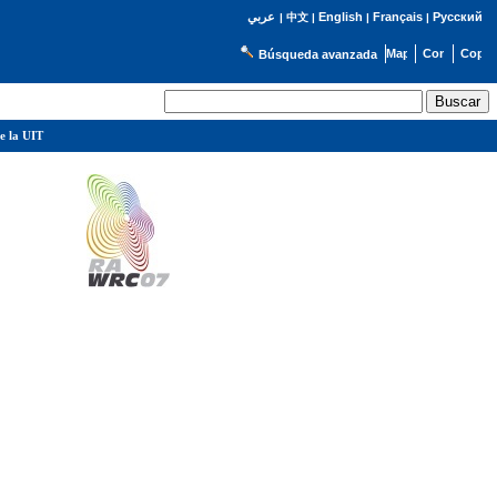
English
Français
Русский
عربي
|
中文
|
|
|
Búsqueda avanzada
e la UIT