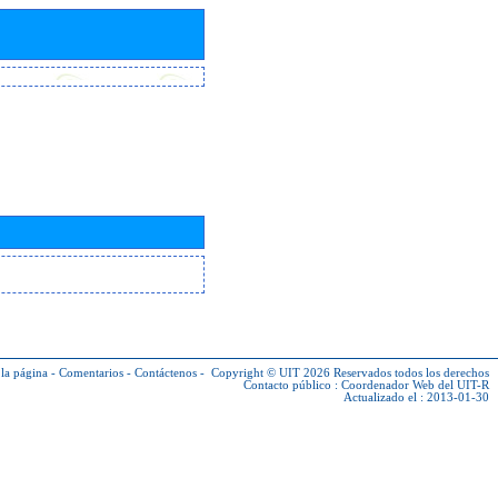
la página
-
Comentarios
-
Contáctenos
-
Copyright © UIT 2026
Reservados todos los derechos
Contacto público :
Coordenador Web del UIT-R
Actualizado el : 2013-01-30