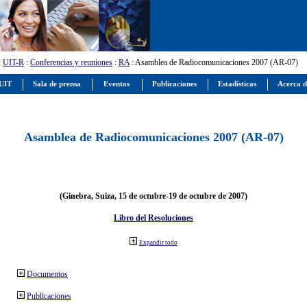
:
UIT-R
:
Conferencias y reuniones
:
RA
: Asamblea de Radiocomunicaciones 2007 (AR-07)
 UIT
Sala de prensa
Eventos
Publicaciones
Estadísticas
Acerca d
Asamblea de Radiocomunicaciones 2007 (AR-07)
(Ginebra, Suiza, 15 de octubre-19 de octubre de 2007)
Libro del Resoluciones
Expandir todo
Documentos
Publicaciones