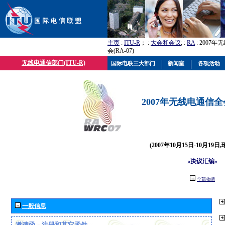
主页
:
ITU-R
； :
大会和会议
; :
RA
: 2007
会(RA-07)
无线电通信部门(ITU-R)
国际电联三大部门
新闻室
各项活动
2007年无线电通信全会(
(2007年10月15日-10月19日
«决议汇编»
全部收缩
一般信息
邀请函、注册和其它函件