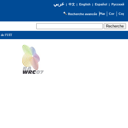
عربي
English
Español
Русский
|
中文
|
|
|
Recherche avancée
 de l'UIT