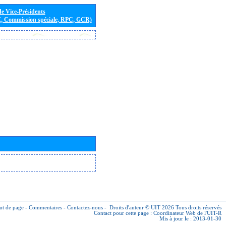
de Vice-Présidents
E, Commission spéciale, RPC, GCR)
ut de page
-
Commentaires
-
Contactez-nous
-
Droits d'auteur © UIT 2026
Tous droits réservés
Contact pour cette page :
Coordinateur Web de l'UIT-R
Mis à jour le : 2013-01-30