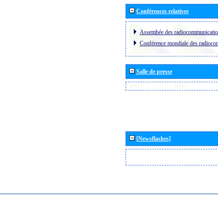
Conférences relatives
Assembée des radiocommunicati
Conférence mondiale des radioc
Salle de presse
[Newsflashes]