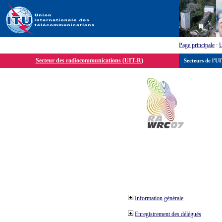
Page principale
:
Secteur des radiocommunications (UIT-R)
Secteurs de l'U
Information générale
Enregistrement des délégués