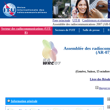
Page principale
:
UIT-R
:
Conférences et réunion
Assemblée des radiocommunications 2007 (AR-
Secteur des radiocommunications (UIT-
Secteurs de l'UIT
Salle de presse
E
R)
Assemblée des radiocom
(AR-07
(Genève, Suisse, 15 octobre
Livre des Résol
Masquer to
Information générale