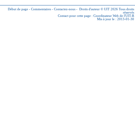
Début de page
-
Commentaires
-
Contactez-nous
-
Droits d'auteur © UIT 2026
Tous droits
réservés
Contact pour cette page :
Coordinateur Web de l'UIT-R
Mis à jour le : 2013-01-30