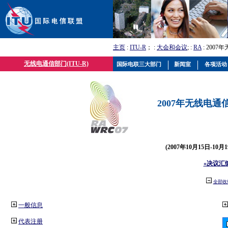
主页
:
ITU-R
； :
大会和会议
; :
RA
: 2007
无线电通信部门(ITU-R)
国际电联三大部门
新闻室
各项活动
2007年无线电通信
(2007年10月15日-10
«决议汇
全部收
一般信息
代表注册