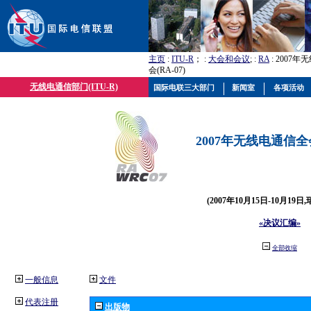
主页
:
ITU-R
； :
大会和会议
; :
RA
: 2007
会(RA-07)
无线电通信部门(ITU-R)
国际电联三大部门
新闻室
各项活动
2007年无线电通信全会(
(2007年10月15日-10月19日
«决议汇编»
全部收缩
一般信息
文件
代表注册
出版物