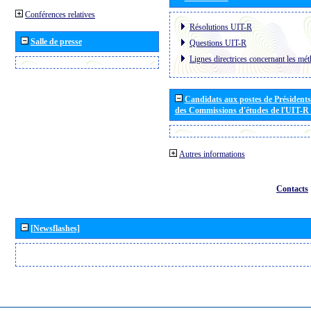
Conférences relatives
Résolutions UIT-R
Salle de presse
Questions UIT-R
Lignes directrices concernant les mét
Candidats aux postes de Présidents 
des Commissions d'études de l'UIT-R
Autres informations
Contacts
[Newsflashes]