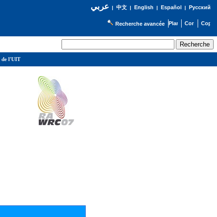
عربي
English
Español
Русский
|
中文
|
|
|
Recherche avancée
 de l'UIT