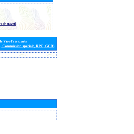
s de travail
de Vice-Présidents
E, Commission spéciale, RPC, GCR)