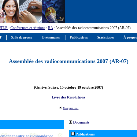
UIT-R
:
Conférences et réunions
:
RA
: Assemblée des radiocommunications 2007 (AR-07)
IT
Salle de presse
Evénements
Publications
Statistiques
À propos
Assemblée des radiocommunications 2007 (AR-07)
(Genève, Suisse, 15 octobre-19 octobre 2007)
Livre des Résolutions
Masquer tout
Documents
Publications
trement et autre correspondance