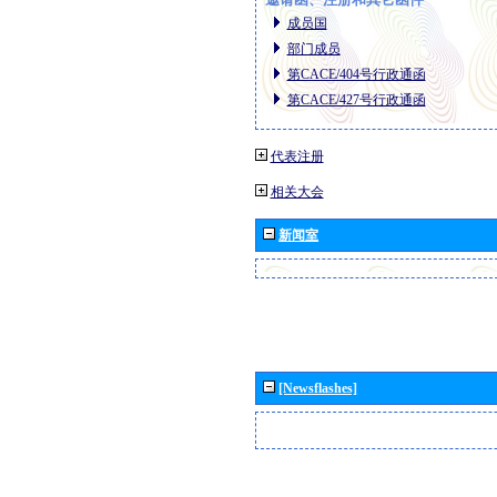
成员国
部门成员
第CACE/404号行政通函
第CACE/427号行政通函
代表注册
相关大会
新闻室
[Newsflashes]