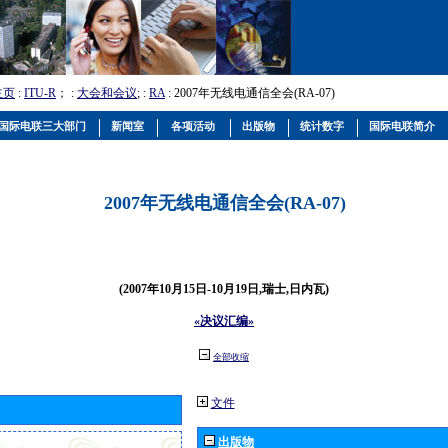
主页
:
ITU-R
； :
大会和会议
; :
RA
: 2007年无线电通信全会(RA-07)
国际电联三大部门
新闻室
各项活动
出版物
统计数字
国际电联简介
2007年无线电通信全会(RA-07)
(2007年10月15日-10月19日,瑞士,日内瓦)
«决议汇编»
全部收缩
文件
出版物