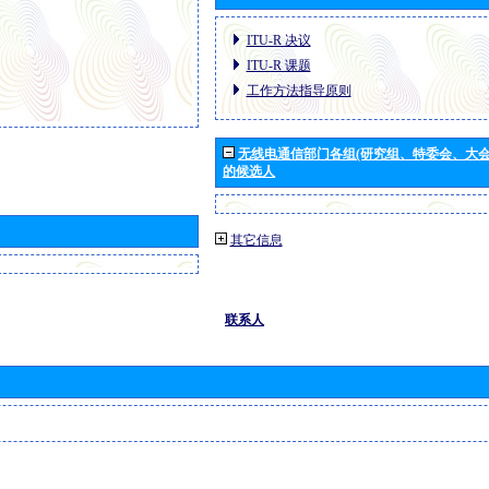
ITU-R 决议
ITU-R 课题
工作方法指导原则
无线电通信部门各组(研究组、特委会、大
的候选人
其它信息
联系人