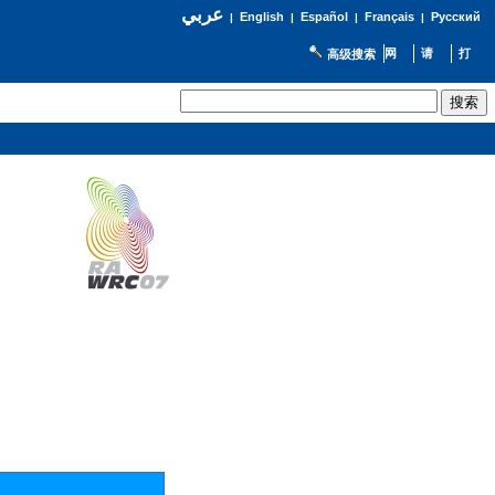
عربي
English
Español
Français
Русский
|
|
|
|
高级搜索