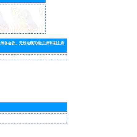
会筹备会议、无线电顾问组)主席和副主席