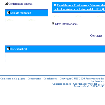
Conferencias conexas
Candidatos a Presidentes y Vicepreside
de las Comisiones de Estudio del UIT R 
Sala de redacción
Otras informaciones
Contactos
[Newsflashes]
Comienzo de la página
-
Comentarios
-
Contáctenos
-
Copyright © UIT 2026
Reservados todos
los derechos
Contacto público :
Coordenador Web del UIT-R
Actualizado el : 2013-01-30