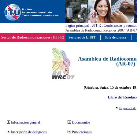
Pagína principal
:
UIT-R
:
Conferencias y reunio
Asamblea de Radiocomunicaciones 2007 (AR-07
Sector de Radiocomunicaciones (UIT-R)
Sectores de la UIT
Sala de prensa
Asamblea de Radiocomun
(AR-07)
(Ginebra, Suiza, 15 de octubre-19
Libro del Resoluci
Expandir todo
Información general
Documentos
Inscripción de delegados
Publicaciones