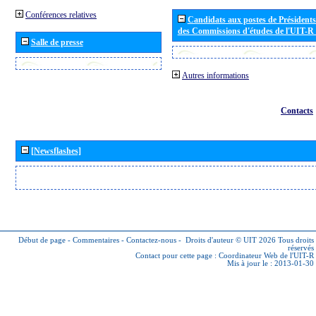
Conférences relatives
Candidats aux postes de Présidents 
des Commissions d'études de l'UIT-R
Salle de presse
Autres informations
Contacts
[Newsflashes]
Début de page
-
Commentaires
-
Contactez-nous
-
Droits d'auteur © UIT 2026
Tous droits
réservés
Contact pour cette page :
Coordinateur Web de l'UIT-R
Mis à jour le : 2013-01-30