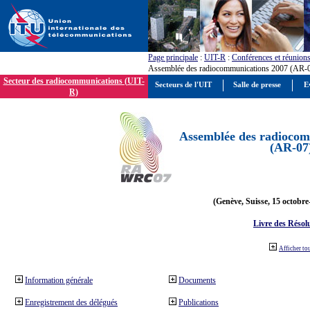
Page principale
:
UIT-R
:
Conférences et réunion
Assemblée des radiocommunications 2007 (AR-
Secteur des radiocommunications (UIT-
Secteurs de l'UIT
Salle de presse
E
R)
Assemblée des radiocom
(AR-07
(Genève, Suisse, 15 octobre
Livre des Résol
Afficher to
Information générale
Documents
Enregistrement des délégués
Publications