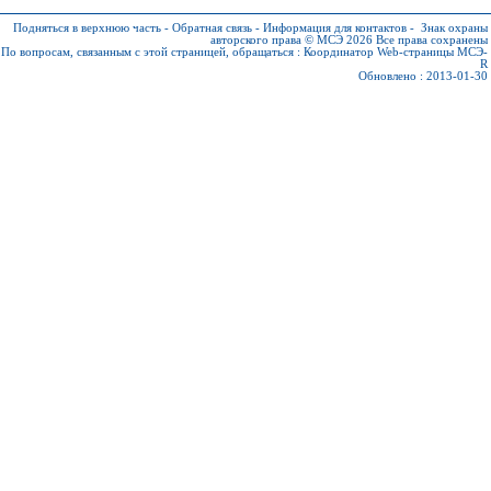
Подняться в верхнюю часть
-
Обратная связь
-
Информация для контактов
-
Знак охраны
авторского права © МСЭ 2026
Все права сохранены
По вопросам, связанным с этой страницей, обращаться :
Координатор Web-страницы МСЭ-
R
Обновлено : 2013-01-30