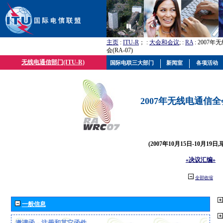
主页
:
ITU-R
； :
大会和会议
; :
RA
: 2007
会(RA-07)
无线电通信部门(ITU-R)
国际电联三大部门
新闻室
各项活动
2007年无线电通信全会(
(2007年10月15日-10月19日
«决议汇编»
全部收缩
一般信息
邀请函、注册和其它函件