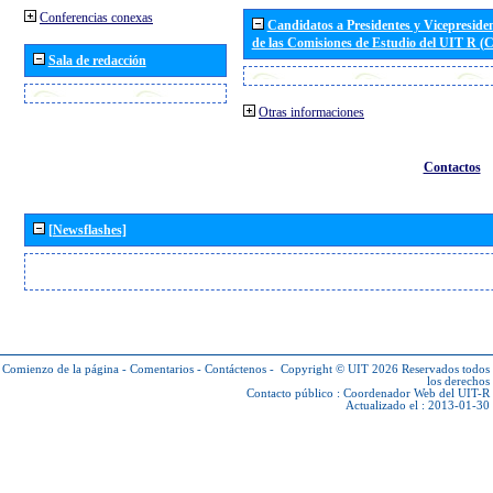
Conferencias conexas
Candidatos a Presidentes y Vicepreside
de las Comisiones de Estudio del UIT R 
Sala de redacción
Otras informaciones
Contactos
[Newsflashes]
Comienzo de la página
-
Comentarios
-
Contáctenos
-
Copyright © UIT 2026
Reservados todos
los derechos
Contacto público :
Coordenador Web del UIT-R
Actualizado el : 2013-01-30