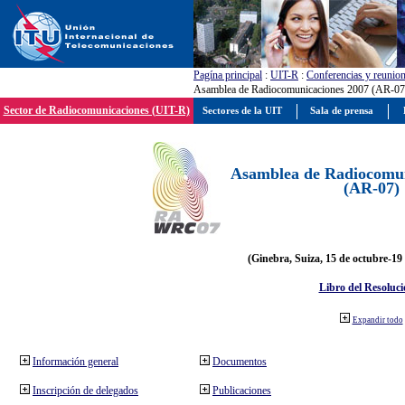
Pagína principal
:
UIT-R
:
Conferencias y reunio
Asamblea de Radiocomunicaciones 2007 (AR-07
Sector de Radiocomunicaciones (UIT-R)
Sectores de la UIT
Sala de prensa
Asamblea de Radiocomun
(AR-07)
(Ginebra, Suiza, 15 de octubre-19
Libro del Resoluci
Expandir todo
Información general
Documentos
Inscripción de delegados
Publicaciones