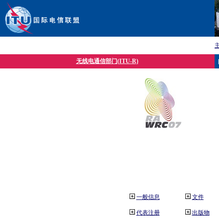
无线电通信部门(ITU-R)
一般信息
文件
代表注册
出版物