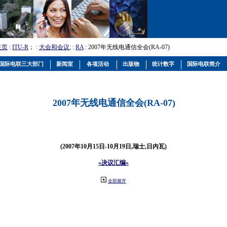
主页
:
ITU-R
； :
大会和会议
; :
RA
: 2007年无线电通信全会(RA-07)
国际电联三大部门
新闻室
各项活动
出版物
统计数字
国际电联简介
2007年无线电通信全会(RA-07)
(2007年10月15日-10月19日,瑞士,日内瓦)
«决议汇编»
全部展开