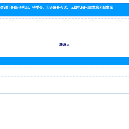
信部门各组(研究组、特委会、大会筹备会议、无线电顾问组)主席和副主席
联系人