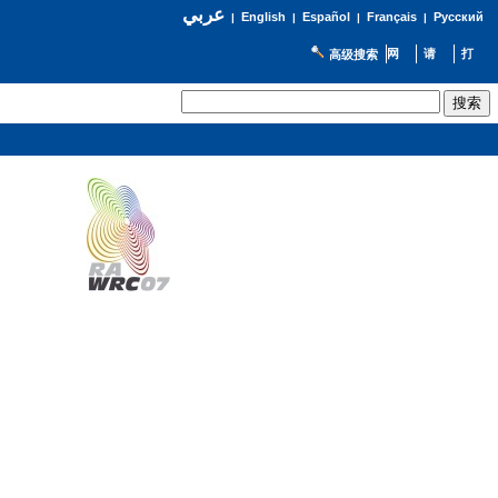
عربي
English
Español
Français
Русский
|
|
|
|
高级搜索