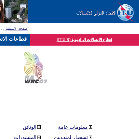
صفحة الاستقبال
:
ق
قطاعات الاتح
قطاع الاتصالات الراديوية (ITU-R)
معلومات عامة
الوثائق
تسجيل المندوبين
المنشورات