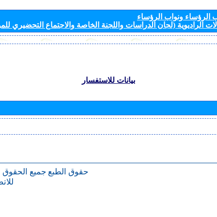
الرؤساء ونواب الرؤساء
ات الراديوية (لجان الدراسات واللجنة الخاصة والاجتماع التحضيري للمؤ
بيانات للاستفسار
حقوق الطبع
جميع الحقوق 
للات