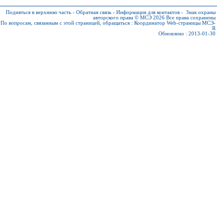
Подняться в верхнюю часть
-
Обратная связь
-
Информация для контактов
-
Знак охраны
авторского права © МСЭ 2026
Все права сохранены
По вопросам, связанным с этой страницей, обращаться :
Координатор Web-страницы МСЭ-
R
Обновлено : 2013-01-30