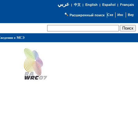
عربي
English
Español
Français
|
中文
|
|
|
Расширенный поиск
ведения о МСЭ