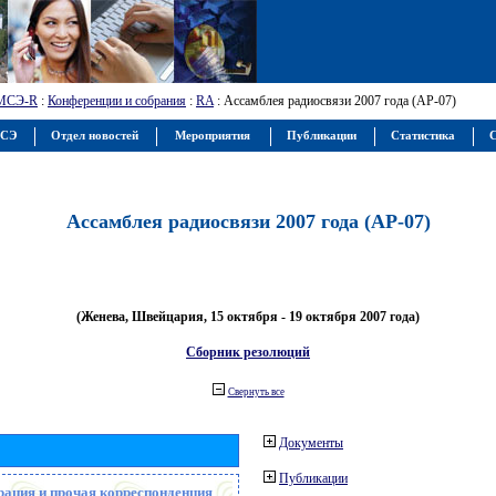
МСЭ-R
:
Конференции и собрания
:
RA
: Ассамблея радиосвязи 2007 года (АР-07)
МСЭ
Отдел новостей
Мероприятия
Публикации
Статистика
С
Ассамблея радиосвязи 2007 года (АР-07)
(Женева, Швейцария, 15 октября - 19 октября 2007 года)
Сборник резолюций
Свернуть все
Документы
Публикации
рация и прочая корреспонденция