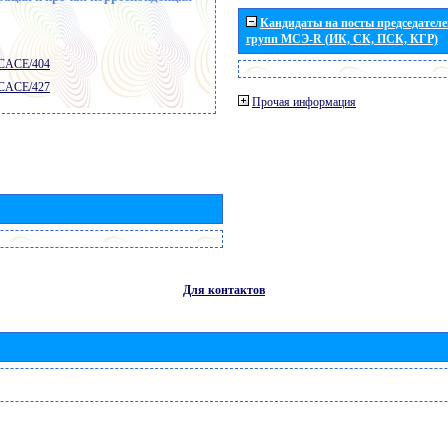
Кандидаты на посты председателей
групп МСЭ-R (ИК, СК, ПСК, КГР)
 CACE/404
 CACE/427
Прочая информация
Для контактов