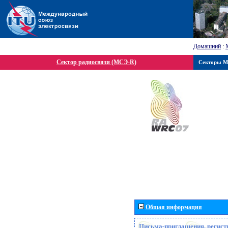
Домашний
:
Сектор радиосвязи (МСЭ-R)
Секторы 
Общая информация
Письма-приглашения, регист