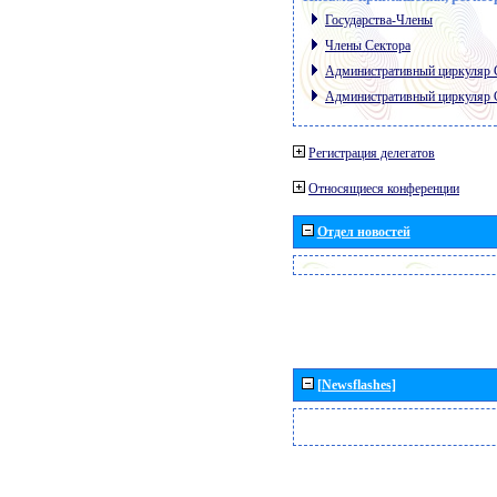
Государства-Члены
Члены Сектора
Административный циркуляр
Административный циркуляр
Регистрация делегатов
Относящиеся конференции
Отдел новостей
[Newsflashes]